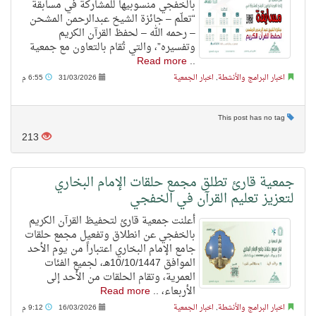
بالخفجي منسوبيها للمشاركة في مسابقة
“تعلّم – جائزة الشيخ عبدالرحمن المشحن
– رحمه الله – لحفظ القرآن الكريم
وتفسيره”، والتي تُقام بالتعاون مع جمعية
Read more
..
اخبار البرامج والأنشطة
,
اخبار الجمعية
31/03/2026
6:55 م
This post has no tag
213
جمعية قارئ تطلق مجمع حلقات الإمام البخاري
لتعزيز تعليم القرآن في الخفجي
أعلنت جمعية قارئ لتحفيظ القرآن الكريم
بالخفجي عن انطلاق وتفعيل مجمع حلقات
جامع الإمام البخاري اعتباراً من يوم الأحد
الموافق 10/10/1447هـ، لجميع الفئات
العمرية، وتقام الحلقات من الأحد إلى
الأربعاء، ..
Read more
اخبار البرامج والأنشطة
,
اخبار الجمعية
16/03/2026
9:12 م