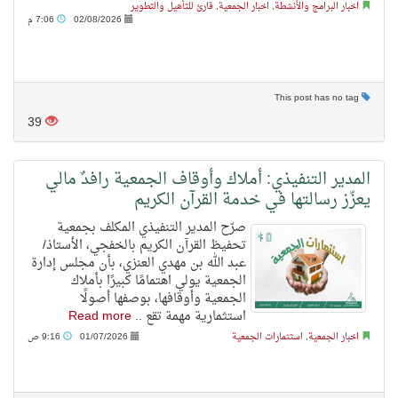
اخبار البرامج والأنشطة
,
اخبار الجمعية
,
قارئ للتأهيل والتطوير
02/08/2026
7:06 م
This post has no tag
39
المدير التنفيذي: أملاك وأوقاف الجمعية رافدٌ مالي
يعزّز رسالتها في خدمة القرآن الكريم
صرّح المدير التنفيذي المكلف بجمعية
تحفيظ القرآن الكريم بالخفجي، الأستاذ/
عبد الله بن مهدي العنزي، بأن مجلس إدارة
الجمعية يولي اهتمامًا كبيرًا بأملاك
الجمعية وأوقافها، بوصفها أصولًا
استثمارية مهمة تقع ..
Read more
اخبار الجمعية
,
استثمارات الجمعية
01/07/2026
9:16 ص