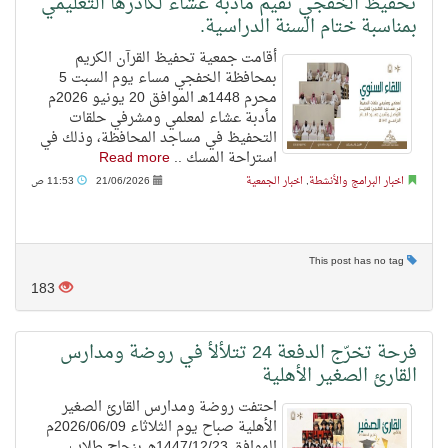
تحفيظ الخفجي تقيم مأدبة عشاء لكادرها التعليمي
بمناسبة ختام السنة الدراسية.
أقامت جمعية تحفيظ القرآن الكريم
بمحافظة الخفجي مساء يوم السبت 5
محرم 1448هـ الموافق 20 يونيو 2026م
مأدبة عشاء لمعلمي ومشرفي حلقات
التحفيظ في مساجد المحافظة، وذلك في
استراحة المسك ..
Read more
اخبار البرامج والأنشطة
,
اخبار الجمعية
21/06/2026
11:53 ص
This post has no tag
183
فرحة تخرّج الدفعة 24 تتلألأ في روضة ومدارس
القارئ الصغير الأهلية
احتفت روضة ومدارس القارئ الصغير
الأهلية صباح يوم الثلاثاء 2026/06/09م
الموافق 1447/12/23هـ بنجاح طلاب