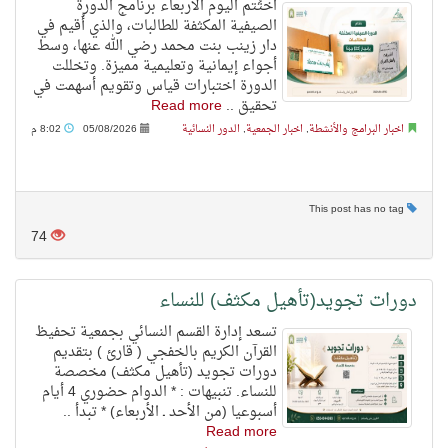
اختُتم اليوم الأربعاء برنامج الدورة
الصيفية المكثفة للطالبات، والذي أُقيم في
دار زينب بنت محمد رضي الله عنها، وسط
أجواء إيمانية وتعليمية مميزة. وتخللت
الدورة اختبارات قياس وتقويم أسهمت في
تحقيق ..
Read more
اخبار البرامج والأنشطة
,
اخبار الجمعية
,
الدور النسائية
05/08/2026
8:02 م
This post has no tag
74
دورات تجويد(تأهيل مكثف) للنساء
تسعد إدارة القسم النسائي بجمعية تحفيظ
القرآن الكريم بالخفجي ( قارئ ) بتقديم
دورات تجويد (تأهيل مكثف) مخصصة
للنساء. تنبيهات : * الدوام حضوري 4 أيام
أسبوعيا (من الأحد ـ الأربعاء) * تبدأ ..
Read more