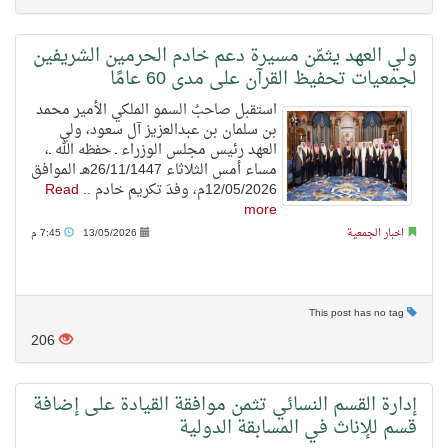
ولي العهد يثمّن مسيرة دعم خادم الحرمين الشريفين
لجمعيات تحفيظ القرآن على مدى 60 عامًا
استقبل صاحبُ السمو الملكي الأمير محمد
بن سلمان بن عبدالعزيز آل سعود، ولي
العهد رئيس مجلس الوزراء ـ حفظه الله ـ،
مساء أمس الثلاثاء 26/11/1447هـ الموافق
12/05/2026م، وفدَ تكريم خادم ..
Read
more
اخبار الجمعية
13/05/2026
7:45 م
This post has no tag
206
إدارة القسم النسائي تثمن موافقة القيادة على إضافة
قسم للإناث في المسابقة الدولية