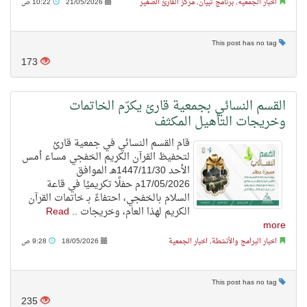
اخبار الجمعية
,
برنامج تبيان
,
مركز القارئ الصغير
21/05/2026
10:22 ص
This post has no tag
173
القسم النسائي بجمعية قارئ يكرّم الخاتمات
وخريجات التأهيل المكثف
قام القسم النسائي في جمعية قارئ
لتحفيظ القرآن الكريم الخفجي مساء أمس
الأحد 1447/11/30هـ الموافق
17/05/2026م حفلًا تكريميًا في قاعة
السلام بالخفجي، احتفاءً بـ خاتمات القرآن
الكريم لهذا العام، وخريجات ..
Read
more
اخبار البرامج والأنشطة
,
اخبار الجمعية
18/05/2026
9:28 ص
This post has no tag
235