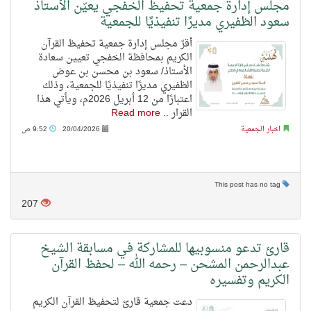
مجلس إدارة جمعية تحفيظ الخفجي يعيّن الأستاذ
سعود الظفيري مديرًا تنفيذيًا للجمعية
أقرّ مجلس إدارة جمعية تحفيظ القرآن
الكريم بمحافظة الخفجي تعيين سعادة
الأستاذ/ سعود بن محسن بن عوض
الظفيري مديرًا تنفيذيًا للجمعية، وذلك
اعتبارًا من 12 أبريل 2026م، ويأتي هذا
القرار ..
Read more
اخبار الجمعية
20/04/2026
9:52 ص
This post has no tag
207
قارئ تدعو منسوبيها للمشاركة في مسابقة الشيخ
عبدالرحمن المشحن – رحمه الله – لحفظ القرآن
الكريم وتفسيره
دعت جمعية قارئ لتحفيظ القرآن الكريم