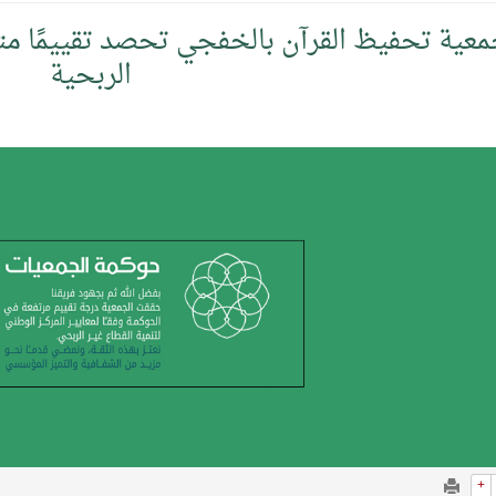
عية تحفيظ القرآن بالخفجي تحصد تقييمًا مت
الربحية
+