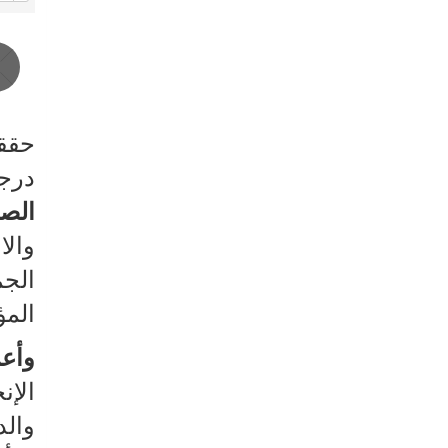
حققت
درجة تقييم بل
الصا
والا
الجم
المؤ
وأع
الإ
والد