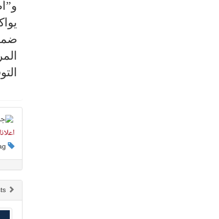
و”أض
يواكب تط
ضمن 
المر
التو
اعلان
This post has no tag
Newer posts