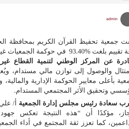
admin
 جمعية تحفيظ القرآن الكريم بمحافظة الخفج
غت %93.40 في حوكمة الجمعيات غير الربحية، وذلك وفق نتائج
درة عن المركز الوطني لتنمية القطاع غير
متثال والوصول إلى توازن مالي مستدام،
ويُع
عية بأعلى معايير الحوكمة الإدارية والمالية، 
سسي وتحقيق الأثر المجتمعي المستدام.
رب سعادة رئيس مجلس إدارة الجمعية
أ/ علي
نجاز، مؤكدًا أن “هذه النتيجة تعكس جهود
اعمين، كما تعزز ثقة المجتمع في أداء الجمعي