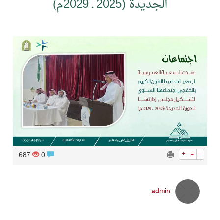
الجديدة (2025 ـ 2029م)
687
0
+
=
-
admin